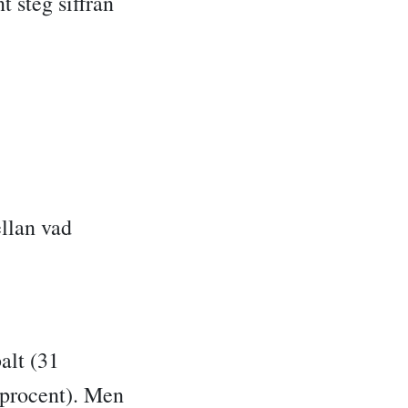
 steg siffran
llan vad
alt (31
 procent). Men