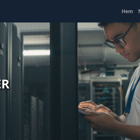
Hem
ER