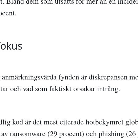
. Bland dem som utsatts för mer än en incident
ocent.
 fokus
 anmärkningsvärda fynden är diskrepansen me
tar och vad som faktiskt orsakar intrång.
dlig kod är det mest citerade hotbekymret glob
jt av ransomware (29 procent) och phishing (26