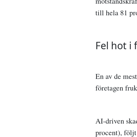
motståndskraft
till hela 81 pr
Fel hot i
En av de mest
företagen fruk
AI-driven ska
procent), föl