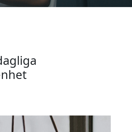
dagliga
enhet