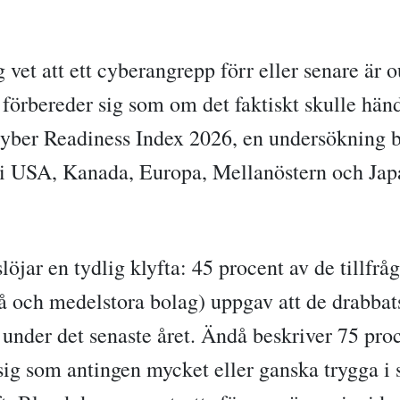
vet att ett cyberangrepp förr eller senare är o
 förbereder sig som om det faktiskt skulle hän
er Readiness Index 2026, en undersökning b
e i USA, Kanada, Europa, Mellanöstern och Jap
löjar en tydlig klyfta: 45 procent av de tillf
å och medelstora bolag) uppgav att de drabbat
under det senaste året. Ändå beskriver 75 proc
sig som antingen mycket eller ganska trygga i 