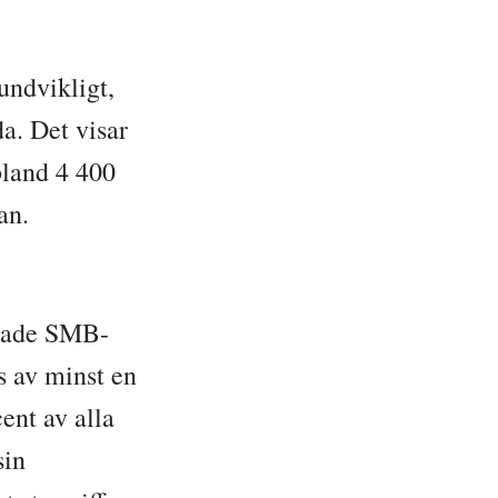
undvikligt,
da. Det visar
land 4 400
an.
rågade SMB-
s av minst en
ent av alla
sin