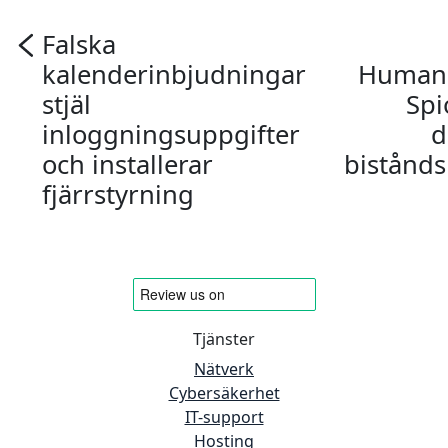
Falska
kalenderinbjudningar
Humani
stjäl
Sp
inloggningsuppgifter
d
och installerar
bistånd
fjärrstyrning
Tjänster
Nätverk
Cybersäkerhet
IT-support
Hosting