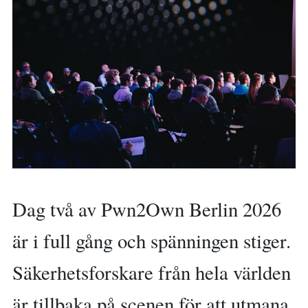
Dag två av Pwn2Own Berlin 2026
är i full gång och spänningen stiger.
Säkerhetsforskare från hela världen
är tillbaka på scenen för att utmana