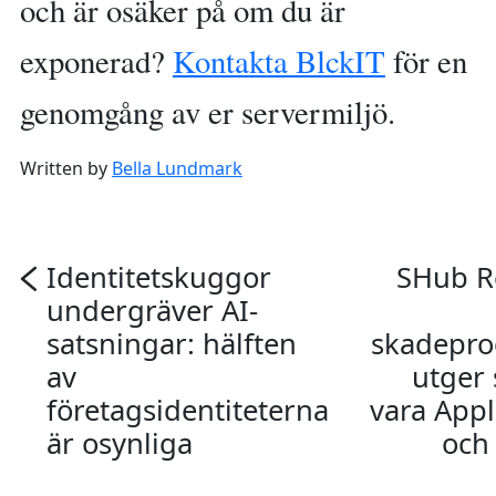
och är osäker på om du är
exponerad?
Kontakta BlckIT
för en
genomgång av er servermiljö.
Written by
Bella Lundmark
Identitetskuggor
SHub R
undergräver AI-
satsningar: hälften
skadepr
av
utger 
företagsidentiteterna
vara Appl
är osynliga
och