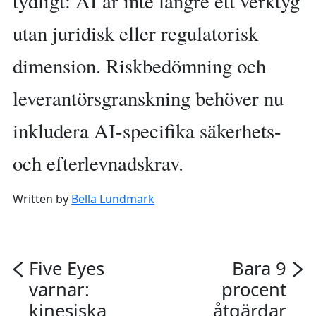
tydligt: AI är inte längre ett verktyg
utan juridisk eller regulatorisk
dimension. Riskbedömning och
leverantörsgranskning behöver nu
inkludera AI-specifika säkerhets-
och efterlevnadskrav.
Written by
Bella Lundmark
Five Eyes
Bara 9
varnar:
procent
kinesiska
åtgärdar