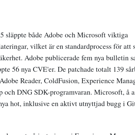
025 släppte både Adobe och Microsoft viktiga
teringar, vilket är en standardprocess för att 
säkerhet. Adobe publicerade fem nya bulletin 
ppte 56 nya CVE'er. De patchade totalt 139 sår
Adobe Reader, ColdFusion, Experience Manage
p och DNG SDK-programvaran. Microsoft, å an
ya hot, inklusive en aktivt utnyttjad bugg i G