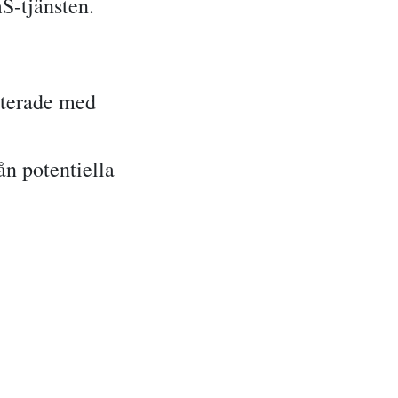
S-tjänsten.
daterade med
ån potentiella