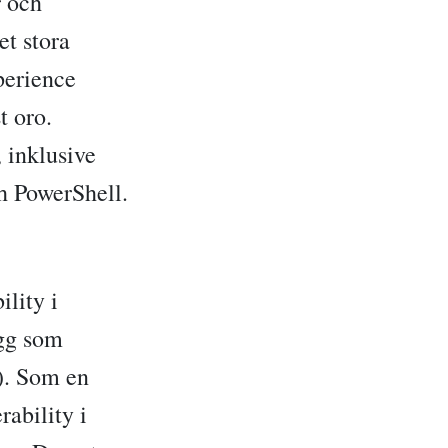
r och
et stora
perience
t oro.
 inklusive
h PowerShell.
lity i
ugg som
). Som en
ability i