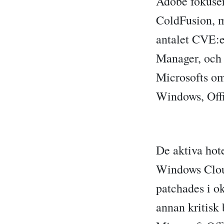
Adobe fokuser
ColdFusion, m
antalet CVE:e
Manager, och 
Microsofts om
Windows, Offi
De aktiva hot
Windows Cloud
patchades i o
annan kritisk