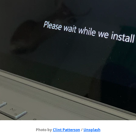
Photo by 
Clint Patterson
 / 
Unsplash