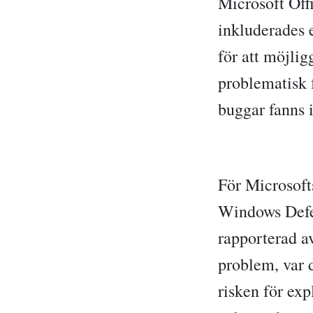
Microsoft Off
inkluderades 
för att möjli
problematisk 
buggar fanns 
För Microsoft
Windows Defe
rapporterad a
problem, var d
risken för exp