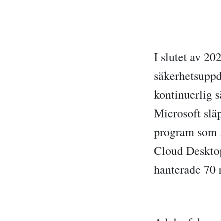
I slutet av 2
säkerhetsuppda
kontinuerlig 
Microsoft slä
program som 
Cloud Deskto
hanterade 70 n