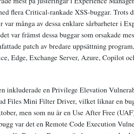
ade mest på justeringar i Experience Manage
ed flera Critical-rankade XSS-buggar. Trots d
r var många av dessa enklare sårbarheter i Ex
det var främst dessa buggar som orsakade mes
fattade patch av bredare uppsättning program,
ce, Edge, Exchange Server, Azure, Copilot oc
en inkluderade en Privilege Elevation Vulnerabi
 Files Mini Filter Driver, vilket liknar en b
ktober, men som nu är en Use After Free (UAF
 bugg var det en Remote Code Execution Vulner