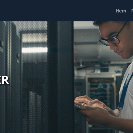
Hem
ER