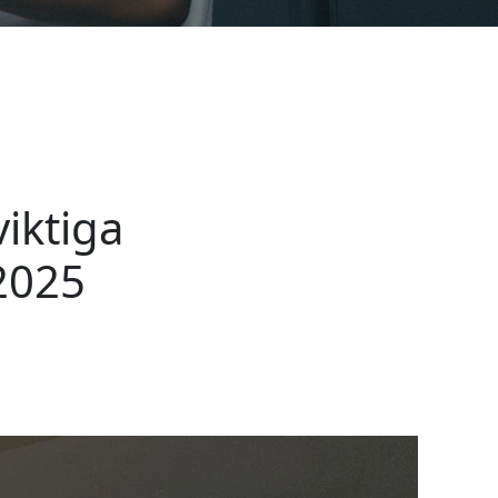
iktiga
2025