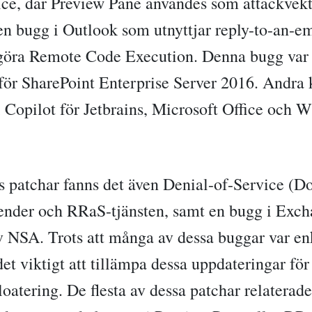
ice, där Preview Pane användes som attackvek
en bugg i Outlook som utnyttjar reply-to-an-e
ggöra Remote Code Execution. Denna bugg var 
för SharePoint Enterprise Server 2016. Andra k
i Copilot för Jetbrains, Microsoft Office och 
s patchar fanns det även Denial-of-Service (D
nder och RRaS-tjänsten, samt en bugg i Exch
v NSA. Trots att många av dessa buggar var e
et viktigt att tillämpa dessa uppdateringar fö
loatering. De flesta av dessa patchar relaterade 