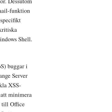
tor. Dessutom
mail-funktion
specifikt
ritiska
Windows Shell.
oS) buggar i
ange Server
nkla XSS-
r att minimera
till Office