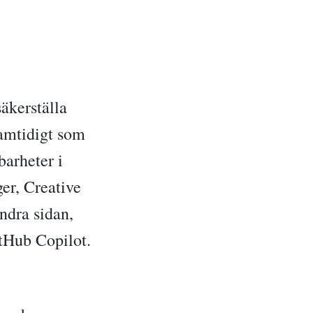
säkerställa
samtidigt som
barheter i
r, Creative
dra sidan,
itHub Copilot.